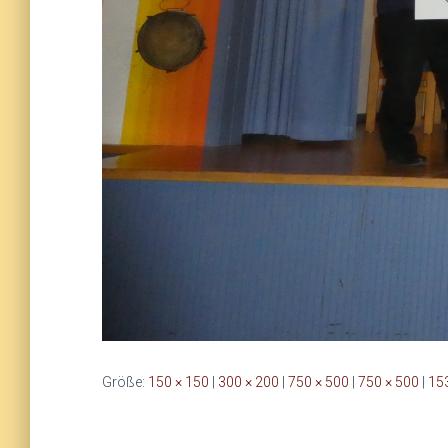
Größe:
150 × 150
|
300 × 200
|
750 × 500
|
750 × 500
|
15