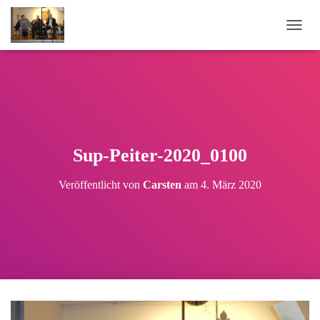
N
A
V
I
G
A
T
I
O
Sup-Peiter-2020_0100
N
U
Veröffentlicht von
Carsten
am
4. März 2020
M
S
C
H
A
L
T
E
N