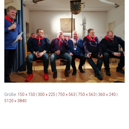
Größe:
150 × 150
|
300 × 225
|
750 × 563
|
750 × 563
|
360 × 240
|
5120 × 3840