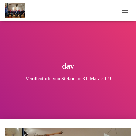
N
A
V
I
G
A
T
I
O
dav
N
U
Veröffentlicht von
Stefan
am
31. März 2019
M
S
C
H
A
L
T
E
N