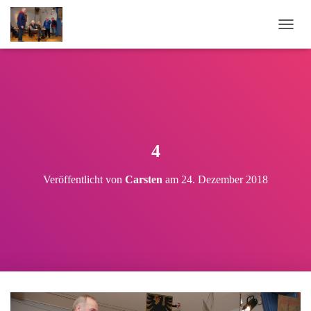
N
A
V
I
G
A
T
I
O
4
N
U
Veröffentlicht von
Carsten
am
24. Dezember 2018
M
S
C
H
A
L
T
E
N